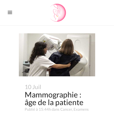
10 Juil
Mammographie :
âge de la patiente
Publié à 15:44h
dans
Cancer
,
Examens