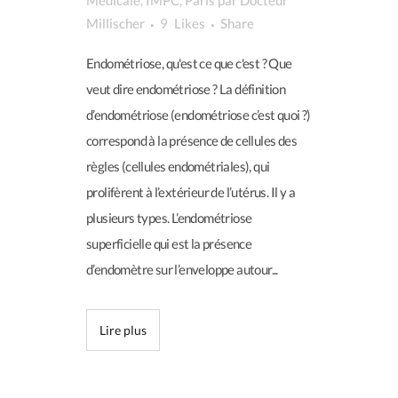
Médicale
,
IMPC
,
Paris
par
Docteur
Millischer
9
Likes
Share
Endométriose, qu'est ce que c'est ? Que
veut dire endométriose ? La définition
d’endométriose (endométriose c’est quoi ?)
correspond à la présence de cellules des
règles (cellules endométriales), qui
prolifèrent à l’extérieur de l’utérus. Il y a
plusieurs types. L’endométriose
superficielle qui est la présence
d’endomètre sur l’enveloppe autour...
Lire plus