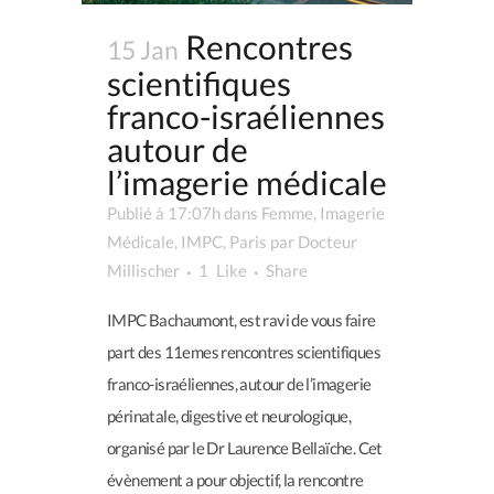
Rencontres
15 Jan
scientifiques
franco-israéliennes
autour de
l’imagerie médicale
Publié à 17:07h
dans
Femme
,
Imagerie
Médicale
,
IMPC
,
Paris
par
Docteur
Millischer
1
Like
Share
IMPC Bachaumont, est ravi de vous faire
part des 11emes rencontres scientifiques
franco-israéliennes, autour de l’imagerie
périnatale, digestive et neurologique,
organisé par le Dr Laurence Bellaïche. Cet
évènement a pour objectif, la rencontre