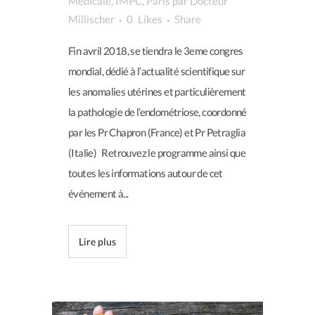
Médicale
,
IMPC
,
Paris
par
Docteur
Millischer
0
Likes
Share
Fin avril 2018, se tiendra le 3eme congres
mondial, dédié à l’actualité scientifique sur
les anomalies utérines et particulièrement
la pathologie de l’endométriose, coordonné
par les Pr Chapron (France) et Pr Petraglia
(Italie) Retrouvez le programme ainsi que
toutes les informations autour de cet
événement à...
Lire plus