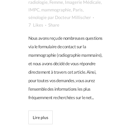
radiologie
,
Femme
,
Imagerie Médicale
,
IMPC
,
mammographie
,
Paris
,
sénologie
par
Docteur Millischer
7
Likes
Share
Nous avons reçu de nombreuses questions
via le formulaire de contact sur la
mammographie (radiographie mammaire),
et nous avons décidé de vous répondre
directement à travers cet article. Ainsi,
pour toutes vos demandes, vous aurez
l’ensemble des informations les plus
fréquemment recherchées sur le net...
Lire plus