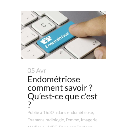
05 Avr
Endométriose
comment savoir ?
Qu’est-ce que c’est
?
Publié à 16:37h
dans
endométriose
,
Examens radiologie
,
Femme
,
Imagerie