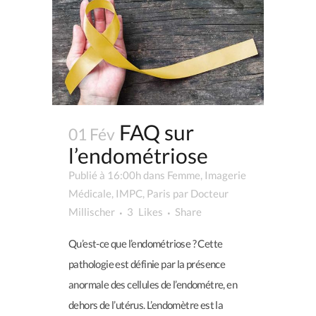
FAQ sur
01 Fév
l’endométriose
Publié à 16:00h
dans
Femme
,
Imagerie
Médicale
,
IMPC
,
Paris
par
Docteur
Millischer
3
Likes
Share
Qu’est-ce que l’endométriose ? Cette
pathologie est définie par la présence
anormale des cellules de l’endométre, en
dehors de l’utérus. L’endomètre est la