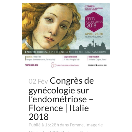
Congrès de
02 Fév
gynécologie sur
l’endométriose –
Florence | Italie
2018
Publié à 16:28h
dans
Femme
,
Imagerie